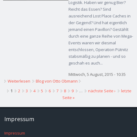
Logistik. Haben wir genug Bier?
Reicht das Essen? Sind
ausreichend Lost Place Caches in
der Gegend? Und hat eigentlich
jemand einen Pavillon? Gestählt
durch eine ganze Reihe von Mega-
Events waren wir diesmal
entschlossen, Operation Pütnitz
stabsmäßig zu planen - und so
geschah es auch...
Mittwoch, 5 August, 2015 - 10:35
Weiterlesen
über Lost in MV 2 (2015)
Blog von Otto Obmann
Seiten
1
2
3
4
5
6
7
8
9
…
nächste Seite ›
letzte
Seite »
Impressum
Impressum