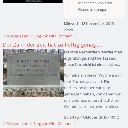
Aufnahmen von Lost
Places in Europa.
Mittwoch, 18 November, 2015 -
22:28
Weiterlesen
über Lost Frequencies 2016 -> light-worx' neuer Kalender
Blog von Otto Obmann
ist da!
Der Zahn der Zeit hat zu heftig genagt…
Manche Nachrichten möchte man
eigentlich gar nicht verfassen.
Diese Nachricht ist eine solche…
Wir haben in dieser Woche gleich
fünf Caches archiviert. Fünf
Caches, an denen wir sehr
gehangen haben, von denen wir
uns aber aus unterschiedlichen
Gründen verabschieden müssen.
Sonntag, 4 Oktober, 2015 - 19:12
Weiterlesen
über Der Zahn der Zeit hat zu heftig genagt…
Blog von Otto Obmann