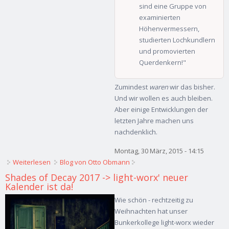
sind eine Gruppe von
examinierten
Höhenvermessern,
studierten Lochkundlern
und promovierten
Querdenkern!"
Zumindest
waren
wir das bisher.
Und wir wollen es auch bleiben.
Aber einige Entwicklungen der
letzten Jahre machen uns
nachdenklich.
Montag, 30 März, 2015 - 14:15
Weiterlesen
über Quo Vadis, LP-Caching?
Blog von Otto Obmann
Shades of Decay 2017 -> light-worx' neuer
Kalender ist da!
Wie schön - rechtzeitig zu
Weihnachten hat unser
Bunkerkollege light-worx wieder