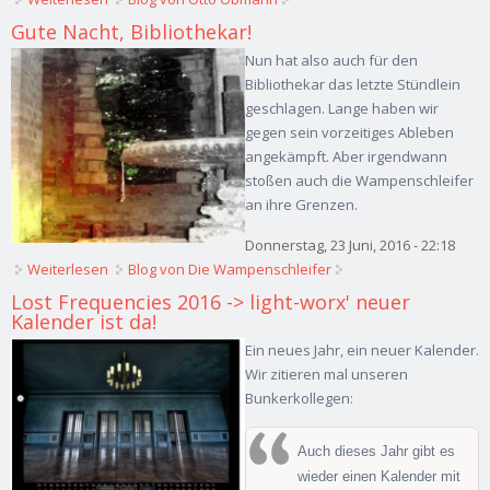
Gute Nacht, Bibliothekar!
Nun hat also auch für den
Bibliothekar das letzte Stündlein
geschlagen. Lange haben wir
gegen sein vorzeitiges Ableben
angekämpft. Aber irgendwann
stoßen auch die Wampenschleifer
an ihre Grenzen.
Donnerstag, 23 Juni, 2016 - 22:18
Weiterlesen
über Gute Nacht, Bibliothekar!
Blog von Die Wampenschleifer
Lost Frequencies 2016 -> light-worx' neuer
Kalender ist da!
Ein neues Jahr, ein neuer Kalender.
Wir zitieren mal unseren
Bunkerkollegen:
Auch dieses Jahr gibt es
wieder einen Kalender mit