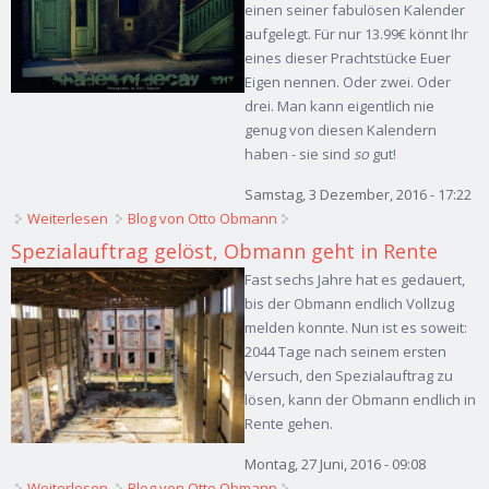
einen seiner fabulösen Kalender
aufgelegt. Für nur 13.99€ könnt Ihr
eines dieser Prachtstücke Euer
Eigen nennen. Oder zwei. Oder
drei. Man kann eigentlich nie
genug von diesen Kalendern
haben - sie sind
so
gut!
Samstag, 3 Dezember, 2016 - 17:22
Weiterlesen
über Shades of Decay 2017 -> light-worx' neuer Kalender
Blog von Otto Obmann
ist da!
Spezialauftrag gelöst, Obmann geht in Rente
Fast sechs Jahre hat es gedauert,
bis der Obmann endlich Vollzug
melden konnte. Nun ist es soweit:
2044 Tage nach seinem ersten
Versuch, den Spezialauftrag zu
lösen, kann der Obmann endlich in
Rente gehen.
Montag, 27 Juni, 2016 - 09:08
Weiterlesen
über Spezialauftrag gelöst, Obmann geht in Rente
Blog von Otto Obmann