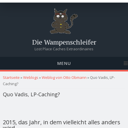
Die Wampenschleifer
Lost Place Caches Extraordinaires
MENU
Sie sind hier
Startseite
»
Weblogs
»
Weblog von Otto Obmann
» Quo Vadis, LP-
Caching?
Quo Vadis, LP-Caching?
2015, das Jahr, in dem vielleicht alles anders
wird