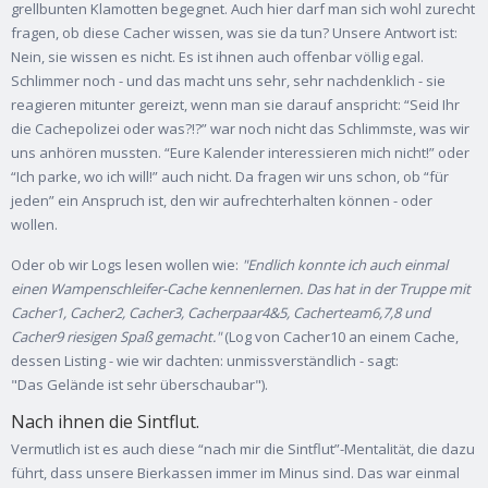
grellbunten Klamotten begegnet. Auch hier darf man sich wohl zurecht
fragen, ob diese Cacher wissen, was sie da tun? Unsere Antwort ist:
Nein, sie wissen es nicht. Es ist ihnen auch offenbar völlig egal.
Schlimmer noch - und das macht uns sehr, sehr nachdenklich - sie
reagieren mitunter gereizt, wenn man sie darauf anspricht: “Seid Ihr
die Cachepolizei oder was?!?” war noch nicht das Schlimmste, was wir
uns anhören mussten. “Eure Kalender interessieren mich nicht!” oder
“Ich parke, wo ich will!” auch nicht. Da fragen wir uns schon, ob “für
jeden” ein Anspruch ist, den wir aufrechterhalten können - oder
wollen.
Oder ob wir Logs lesen wollen wie:
"Endlich konnte ich auch einmal
einen Wampenschleifer-Cache kennenlernen. Das hat in der Truppe mit
Cacher1, Cacher2, Cacher3, Cacherpaar4&5, Cacherteam6,7,8 und
Cacher9 riesigen Spaß gemacht."
(Log von Cacher10 an einem Cache,
dessen Listing - wie wir dachten: unmissverständlich - sagt:
"Das Gelände ist sehr überschaubar").
Nach ihnen die Sintflut.
Vermutlich ist es auch diese “nach mir die Sintflut”-Mentalität, die dazu
führt, dass unsere Bierkassen immer im Minus sind. Das war einmal