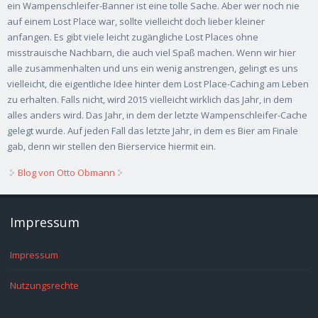
ein Wampenschleifer-Banner ist eine tolle Sache. Aber wer noch nie
auf einem Lost Place war, sollte vielleicht doch lieber kleiner
anfangen. Es gibt viele leicht zugängliche Lost Places ohne
misstrauische Nachbarn, die auch viel Spaß machen. Wenn wir hier
alle zusammenhalten und uns ein wenig anstrengen, gelingt es uns
vielleicht, die eigentliche Idee hinter dem Lost Place-Caching am Leben
zu erhalten. Falls nicht, wird 2015 vielleicht wirklich das Jahr, in dem
alles anders wird. Das Jahr, in dem der letzte Wampenschleifer-Cache
gelegt wurde. Auf jeden Fall das letzte Jahr, in dem es Bier am Finale
gab, denn wir stellen den Bierservice hiermit ein.
Blog von Otto Obmann
Impressum
Impressum
Nutzungsrechte