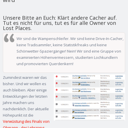
Unsere Bitte an Euch: Klärt andere Cacher auf.
Tut es nicht für uns, tut es für alle Owner von
Lost Places.
Wir sind die Wampenschleifer. Wir sind keine Drive-In-Cacher,
keine Tradisammler, keine Statistikfreaks und keine
Schönwetter-Spaziergänger! Nein! Wir sind eine Gruppe von
examinierten Höhenvermessern, studierten Lochkundlern
und promovierten Querdenkern!
Zumindest waren wir das
bisher. Und wir wollen es
auch bleiben. Aber einige
Entwicklungen der letzten
Jahre machen uns
nachdenklich. Der aktuelle
Höhepunkt ist die
Verwüstung des Finals von
Obmann - der Lehrgang
.