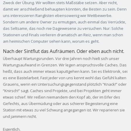
Zweck der Übung. Wir wollten stets Maßstäbe setzen. Aber nicht,
damit wir anschließend behaupten könnten, die Besten zu sein. Denn
uns interessieren Ranglisten ebensowenig wie Wettbewerbe.
Sondern um andere Owner zu ermutigen, auch einmal das Verrückte,
das Seltsame, das noch nie Dagewesene zu versuchen. Nur: Solche
Stationen und Finals verlieren dramatisch an Reiz, wenn man schon
am heimischen Computer sehen kann, worum es geht.
Nach der Sintflut das Aufräumen. Oder eben auch nicht.
Überhaupt Wartungsrunden. Vor drei Jahren noch hielt sich unser
Wartungsaufwand in Grenzen. Wir legen anspruchsvolle Caches. Das
heißt, dass auch immer etwas kaputtgehen kann. Sei es Elektronik, sei
es eine Bastelarbeit. Fast jeder von uns kennt wohl das Gefühl kalten
Grauens, wenn ein Untersuchungsgegenstand plötzlich “Knack!” oder
“Knirsch!” sagt. Caches sind Projekte, und bei Projekten geht immer
etwas schief. Wir reißen niemandem den Kopf ab, der im Eifer des
Gefechts, aus Übermüdung oder aus schierer Begeisterung eine
Station mit etwas zu viel Schwung angegangen ist. Wir reparieren sie
und jammern nicht.
Eigentlich.