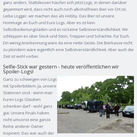
ganz anders. Stattdessen häufen sich jetzt Logs, in denen darüber
gejammert wird, dass nicht auch noch alkoholfreies Bier vor Ort ist.
Liebe Logger, wir machen das als Hobby. Das Bier ist unsere
Hommage an Euch und Eure Logs. Aber es ist kein
Selbstbedienungsladen und es ist keine Selbstverständlichkeit. Wir
schleppen es über Stock und Stein, Treppen und Schächte. Für Euch.
Ein wenig Anerkennung wäre da eine nette Geste. Die Bierkasse nicht
zu plündern wäre eigentlich eine Selbstverständlichkeit. Aber auch die
Zeit ist wohl vorbei.
Selfie-Stick war gestern - heute veröffentlichen wir
Spoiler-Logs!
Ganz zu schweigen von Logs
mit Spoilerbildern. Ja, unsere
Stationen sind - wenn man
Euren Logs Glauben
schenken darf - wohl ganz
gut. Unsere Finals haben
nicht umsonst eine ganze
Reihe anderer Owner
inspiriert. Das war auch der