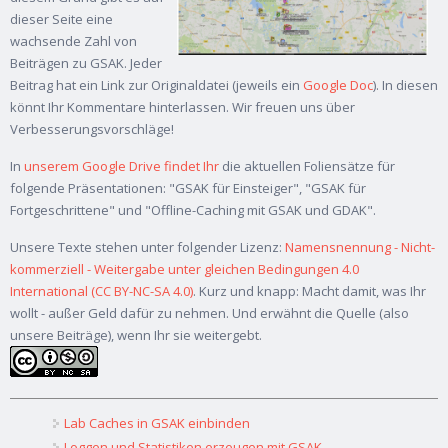
dieser Seite eine
wachsende Zahl von
Beiträgen zu GSAK. Jeder
Beitrag hat ein Link zur Originaldatei (jeweils ein
Google Doc
). In diesen
könnt Ihr Kommentare hinterlassen. Wir freuen uns über
Verbesserungsvorschläge!
In
unserem Google Drive findet Ihr
die aktuellen Foliensätze für
folgende Präsentationen: "GSAK für Einsteiger", "GSAK für
Fortgeschrittene" und "Offline-Caching mit GSAK und GDAK".
Unsere Texte stehen unter folgender Lizenz:
Namensnennung - Nicht-
kommerziell - Weitergabe unter gleichen Bedingungen 4.0
International (CC BY-NC-SA 4.0)
. Kurz und knapp: Macht damit, was Ihr
wollt - außer Geld dafür zu nehmen. Und erwähnt die Quelle (also
unsere Beiträge), wenn Ihr sie weitergebt.
Lab Caches in GSAK einbinden
Loggen und Statistiken erzeugen mit GSAK