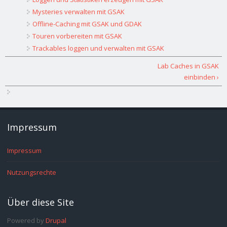
Mysteries verwalten mit GSAK
Offline-Caching mit GSAK und GDAK
Touren vorbereiten mit GSAK
Trackables loggen und verwalten mit GSAK
Lab Caches in GSAK
einbinden ›
Impressum
Impressum
Nutzungsrechte
Über diese Site
Powered by
Drupal