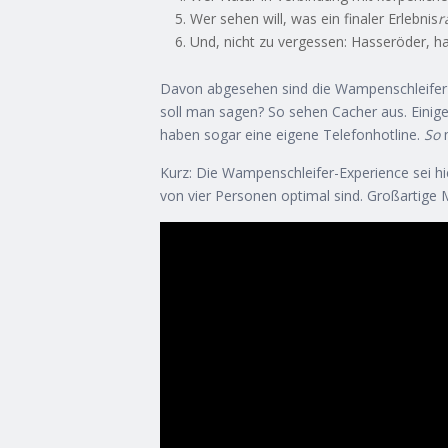
Wer sehen will, was ein finaler Erlebnis
r
Und, nicht zu vergessen: Hasseröder, has
Davon abgesehen sind die Wampenschleifer e
soll man sagen? So sehen Cacher aus. Einige d
haben sogar eine eigene Telefonhotline.
So
m
Kurz: Die Wampenschleifer-Experience sei h
von vier Personen optimal sind. Großartige M