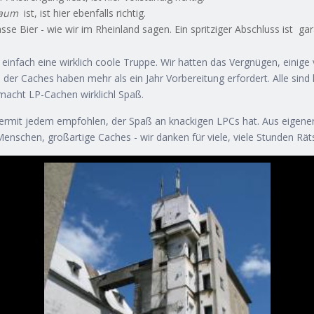
aum
ist, ist hier ebenfalls richtig.
se Bier - wie wir im Rheinland sagen. Ein spritziger Abschluss ist gara
infach eine wirklich coole Truppe. Wir hatten das Vergnügen, einige
er Caches haben mehr als ein Jahr Vorbereitung erfordert. Alle sind li
acht LP-Cachen wirklichl Spaß.
iermit jedem empfohlen, der Spaß an knackigen LPCs hat. Aus eigen
enschen, großartige Caches - wir danken für viele, viele Stunden Räts