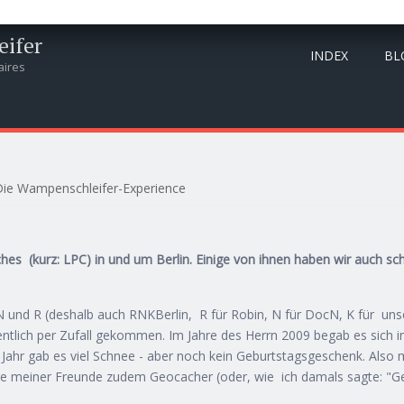
ifer
INDEX
BL
aires
ie Wampenschleifer-Experience
hes (kurz: LPC) in und um Berlin. Einige von ihnen haben wir auch sc
cN und R (deshalb auch RNKBerlin, R für Robin, N für DocN, K für u
gentlich per Zufall gekommen. Im Jahre des Herrn 2009 begab es sich
Jahr gab es viel Schnee - aber noch kein Geburtstagsgeschenk. Also 
ige meiner Freunde zudem Geocacher (oder, wie ich damals sagte: "Ge