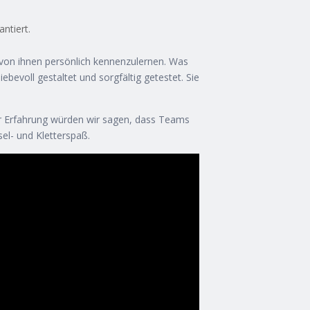
ntiert.
 von ihnen persönlich kennenzulernen. Was
ebevoll gestaltet und sorgfältig getestet. Sie
er Erfahrung würden wir sagen, dass Teams
el- und Kletterspaß.