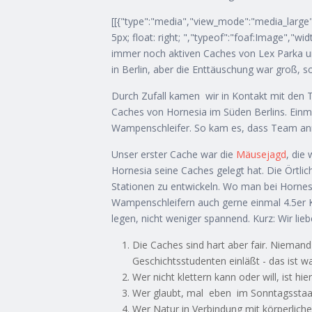
[[{"type":"media","view_mode":"media_large","
5px; float: right; ","typeof":"foaf:Image","w
immer noch aktiven Caches von Lex Parka un
in Berlin, aber die Enttäuschung war groß, 
Durch Zufall kamen wir in Kontakt mit den 
Caches von Hornesia im Süden Berlins. Ein
Wampenschleifer. So kam es, dass Team anny
Unser erster Cache war die
Mäusejagd
, die
Hornesia seine Caches gelegt hat. Die Örtlic
Stationen zu entwickeln. Wo man bei Hornes
Wampenschleifern auch gerne einmal 4.5er Kl
legen, nicht weniger spannend. Kurz: Wir li
Die Caches sind hart aber fair. Nieman
Geschichtsstudenten einläßt - das ist 
Wer nicht klettern kann oder will, ist hie
Wer glaubt, mal eben im Sonntagsstaa
Wer Natur in Verbindung mit körperlicher 