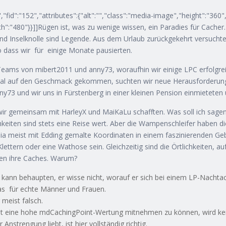
fid":"152","attributes":{"alt":"","class":"media-image","height":"360",
idth":"480"}}]]Rügen ist, was zu wenige wissen, ein Paradies für Cache
d Inselknolle sind Legende. Aus dem Urlaub zurückgekehrt versucht
so dass wir für einige Monate pausierten.
Teams von mibert2011 und anny73, woraufhin wir einige LPC erfolgr
mal auf den Geschmack gekommen, suchten wir neue Herausforderung
73 und wir uns in Fürstenberg in einer kleinen Pension einmieteten 
 wir gemeinsam mit HarleyX und MaiKaLu schafften. Was soll ich sagen?
hkeiten sind stets eine Reise wert. Aber die Wampenschleifer haben di
ia meist mit Edding gemalte Koordinaten in einem faszinierenden Geb
ettern oder eine Wathose sein. Gleichzeitig sind die Örtlichkeiten, 
eben ihre Caches. Warum?
d kann behaupten, er wisse nicht, worauf er sich bei einem LP-Nacht
was für echte Männer und Frauen.
r meist falsch.
t eine hohe mdCachingPoint-Wertung mitnehmen zu können, wird ke
Anstrengung liebt, ist hier vollständig richtig.