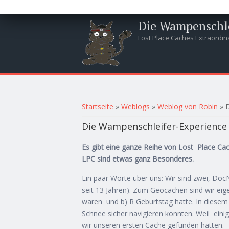
Die Wampenschle
Lost Place Caches Extraordin
Sie sind hier
Startseite
»
Weblogs
»
Weblog von Robin
» D
Die Wampenschleifer-Experience
Es gibt eine ganze Reihe von Lost Place Cac
LPC sind etwas ganz Besonderes.
Ein paar Worte über uns: Wir sind zwei, Do
seit 13 Jahren). Zum Geocachen sind wir ei
waren und b) R Geburtstag hatte. In diesem 
Schnee sicher navigieren konnten. Weil ein
wir unseren ersten Cache gefunden hatten.